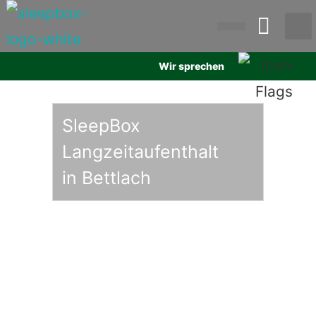
Wir sprechen
SleepBox
Langzeitaufenthalt
in Bettlach